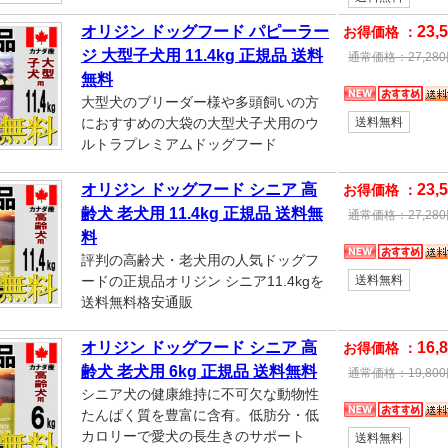
オリジン ドッグフード パピーラー
23,
お得価格 ：
ジ 大型子犬用 11.4kg 正規品 送料
通常価格：
27,280
無料
大型犬のブリーダー様や多頭飼いの方
におすすめの大袋の大型犬子犬用のウ
送料無料
ルトラプレミアムドッグフード
オリジン ドッグフード シニア 高
23,
お得価格 ：
齢犬 老犬用 11.4kg 正規品 送料無
通常価格：
27,280
料
評判の高齢犬・老犬用の人気ドッグフ
ードの正規品オリジン シニア11.4kgを
送料無料
送料無料格安通販
オリジン ドッグフード シニア 高
16,
お得価格 ：
齢犬 老犬用 6kg 正規品 送料無料
通常価格：
19,800
シニア犬の健康維持に不可欠な動物性
たんぱく質を豊富に含有。低肪分・低
カロリーで愛犬の長生きのサポート
送料無料