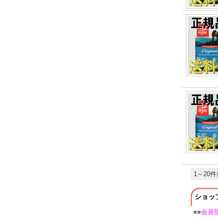
1～20件
ショッ
■■
会員