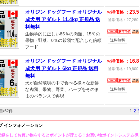
オリジン ドッグフード オリジナル
23,
お得価格 ：
成犬用 アダルト 11.4kg 正規品 送
通常価格：
27,280
料無料
生物学的に正しい85％の肉類、15％の
果物・野菜、0％の穀類で配合した信頼
送料無料
フード
オリジン ドッグフード オリジナル
16,
お得価格 ：
成犬用 アダルト 6kg 正規品 送料
通常価格：
19,800
無料
犬が自然環境の中で食べる様々な新鮮
な肉類、果物、野菜、ハーブをそのま
送料無料
まのバランスで再現
目/52件
1
2
プ インフォメーション
登録をしてお買い物をするとポイントが貯まる！お買い物ポイントシステム導