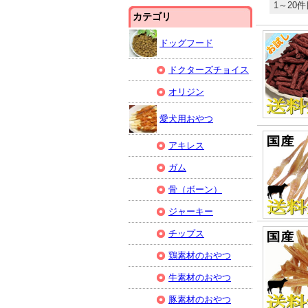
1～20件
カテゴリ
ドッグフード
ドクターズチョイス
オリジン
愛犬用おやつ
アキレス
ガム
骨（ボーン）
ジャーキー
チップス
鶏素材のおやつ
牛素材のおやつ
豚素材のおやつ