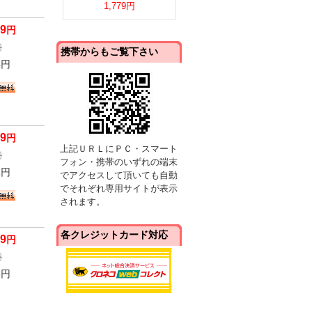
1,779円
79
円
円
携帯からもご覧下さい
4
円
79
円
上記ＵＲＬにＰＣ・スマート
円
フォン・携帯のいずれの端末
2
円
でアクセスして頂いても自動
でそれぞれ専用サイトが表示
されます。
各クレジットカード対応
79
円
円
6
円