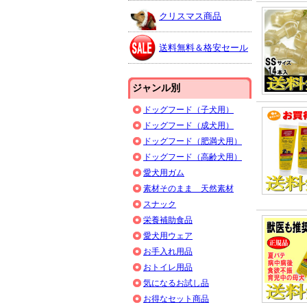
クリスマス商品
送料無料＆格安セール
ジャンル別
ドッグフード（子犬用）
ドッグフード（成犬用）
ドッグフード（肥満犬用）
ドッグフード（高齢犬用）
愛犬用ガム
素材そのまま 天然素材
スナック
栄養補助食品
愛犬用ウェア
お手入れ用品
おトイレ用品
気になるお試し品
お得なセット商品