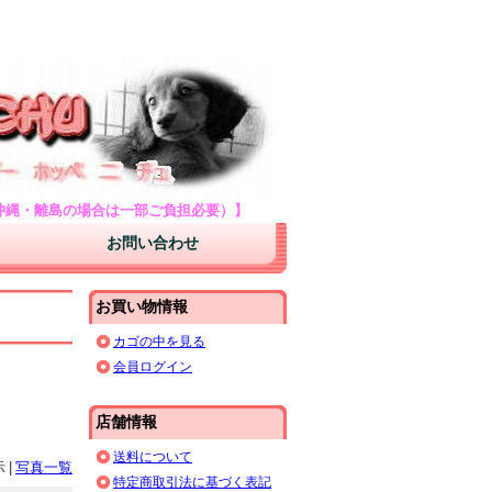
アークナチュラルズのサプリメントを格安通販
・シャンプー・リンス等ペット用品を激安販売
・沖縄・離島の場合は一部ご負担必要）】
お問い合わせ
お買い物情報
カゴの中を見る
会員ログイン
店舗情報
送料について
示
|
写真一覧
特定商取引法に基づく表記