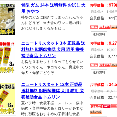
骨型 ガム 14本 送料無料 お試し 犬
979
お得価格 ：
用 おやつ
通常価格：
1,408
棒型のガムに飽きてしまったわんちゃ
会員価格：
922
んにどうぞ…当犬舎のワンコ達の様に
おねだりしまくるかもね…
送料無料
ニュートリスタット 3本 正規品 送
9,2
お得価格 ：
料無料 獣医師推奨 犬用 猫用 栄養
通常価格：
10,900
補助食品 トムリン
会員価格：
8,77
お得な３本セット！食べてもやせてい
くワンちゃん・ネコちゃん、育児中の
母犬・母猫にどうぞ…
送料無料
ニュートリスタット 12本 正規品
34,
お得価格 ：
送料無料 獣医師推奨 犬用 猫用 栄
通常価格：
40,600
養補助食品 トムリン
会員価格：
32,7
夏バテ時・食欲不振・ストレス・病中
病後・育児中等の高カロリーが必要な
時に獣医もおすすめの栄養補助食品