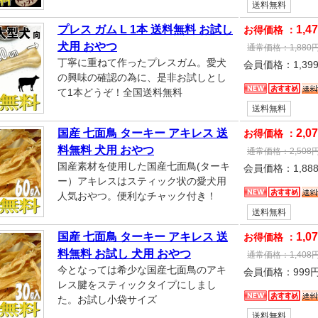
送料無料
プレス ガム L 1本 送料無料 お試し
1,4
お得価格 ：
犬用 おやつ
通常価格：
1,880
丁寧に重ねて作ったプレスガム。愛犬
会員価格：
1,39
の興味の確認の為に、是非お試しとし
て1本どうぞ！全国送料無料
送料無料
国産 七面鳥 ターキー アキレス 送
2,0
お得価格 ：
料無料 犬用 おやつ
通常価格：
2,508
国産素材を使用した国産七面鳥(ターキ
会員価格：
1,88
ー）アキレスはスティック状の愛犬用
人気おやつ。便利なチャック付き！
送料無料
国産 七面鳥 ターキー アキレス 送
1,0
お得価格 ：
料無料 お試し 犬用 おやつ
通常価格：
1,408
今となっては希少な国産七面鳥のアキ
会員価格：
999
レス腱をスティックタイプにしまし
た。お試し小袋サイズ
送料無料