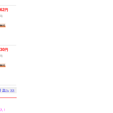
562
円
円
830
円
円
3
次へ
>>
入！