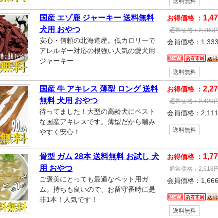
送料無料
国産 エゾ鹿 ジャーキー 送料無料
1,4
お得価格 ：
犬用 おやつ
通常価格：
2,180
安心・信頼の北海道産。低カロリーで
会員価格：
1,33
アレルギー対応の根強い人気の愛犬用
ジャーキー
送料無料
国産 牛 アキレス 薄型 ロング 送料
2,2
お得価格 ：
無料 犬用 おやつ
通常価格：
2,420
待ってました！大型の高齢犬にベスト
会員価格：
2,11
な国産アキレスです。薄型だから噛み
送料無料
やすく安心！
骨型 ガム 28本 送料無料 お試し 犬
1,7
お得価格 ：
用 おやつ
通常価格：
2,618
ご褒美にとっても最適なペット用ガ
会員価格：
1,66
ム。持ちも良いので、お留守番時に是
非1本！人気です！
送料無料