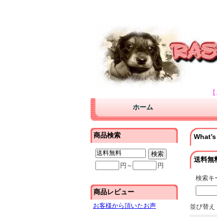
バイオチャレンジが口コミが安い販売店。使
大阪のブリーダーよりダックスフンド チワ
【
ホーム
商品検索
What’s
送料無
円～
円
検索キ
商品レビュー
お客様から頂いたお声
並び替え