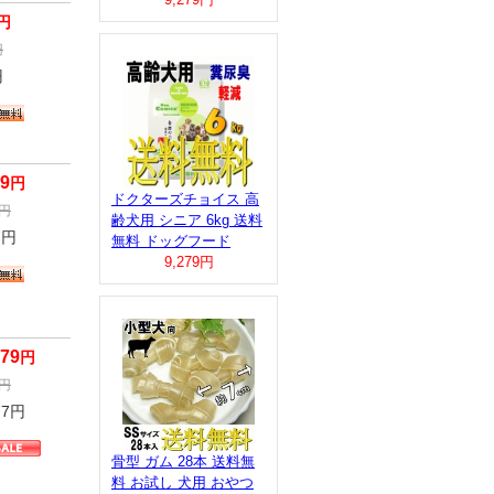
円
円
円
79
円
ドクターズチョイス 高
円
齢犬用 シニア 6kg 送料
7
円
無料 ドッグフード
9,279円
579
円
円
77
円
骨型 ガム 28本 送料無
料 お試し 犬用 おやつ