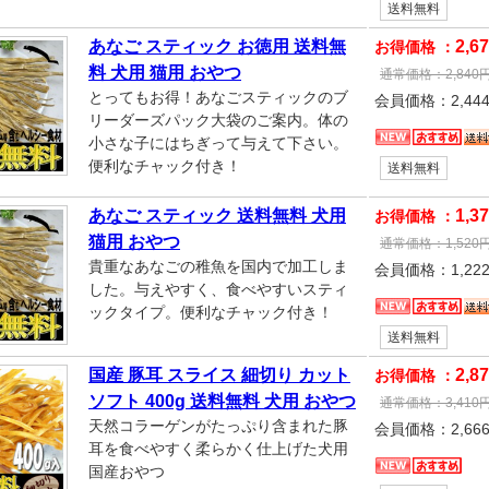
送料無料
あなご スティック お徳用 送料無
2,6
お得価格 ：
料 犬用 猫用 おやつ
通常価格：
2,840
とってもお得！あなごスティックのブ
会員価格：
2,44
リーダーズパック大袋のご案内。体の
小さな子にはちぎって与えて下さい。
便利なチャック付き！
送料無料
あなご スティック 送料無料 犬用
1,3
お得価格 ：
猫用 おやつ
通常価格：
1,520
貴重なあなごの稚魚を国内で加工しま
会員価格：
1,22
した。与えやすく、食べやすいスティ
ックタイプ。便利なチャック付き！
送料無料
国産 豚耳 スライス 細切り カット
2,8
お得価格 ：
ソフト 400g 送料無料 犬用 おやつ
通常価格：
3,410
天然コラーゲンがたっぷり含まれた豚
会員価格：
2,66
耳を食べやすく柔らかく仕上げた犬用
国産おやつ