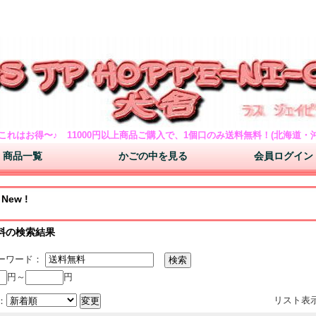
い方もご案内 ドッグフードのドクターズチョイス・ナチュラルチョイス・ドクタープロや
ワ プードル バーニーズマウンテンドッグの子犬をや犬のおやつ・ペットシーツ・首輪
これはお得〜♪ 11000円以上商品ご購入で、1個口のみ送料無料！(北海道
商品一覧
かごの中を見る
会員ログイン
 New !
料の検索結果
ーワード：
円～
円
リスト表
：