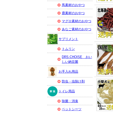
馬素材のおやつ
鹿素材のおやつ
マグロ素材のおやつ
あなご素材のおやつ
サプリメント
トムリン
DRS.CHOISE おい
しい納豆菌
お手入れ用品
防虫・虫除け剤
トイレ用品
除菌・消臭
ペットシーツ