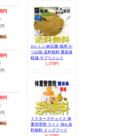
79
円
円
3
円
おいしい納豆菌 猫用 か
つお味 送料無料 糞尿臭
79
円
軽減 サプリメント
円
1,379円
1
円
79
円
円
6
円
ドクターズチョイス 体
重管理用 ライト 6kg 送
料無料 ドッグフード
9,279円