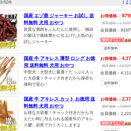
目/52件
1
2
国産 エゾ鹿 ジャーキー お試し 送
879
お得価格 ：
料無料 犬用 おやつ
通常価格：
1,190
良質な鹿肉をふんだんに使用し、独自
会員価格：
833
の製法で風味豊かに仕上げた人気のお
試しジャーキー
送料無料
国産 牛 アキレス 薄型 ロング お徳
4,3
お得価格 ：
用 送料無料 犬用 おやつ
通常価格：
4,620
中型犬・大型犬に最適！たっぷり入っ
会員価格：
4,11
た大容量！チャック付きだから保存も
送料無料
便利で安心！
国産 牛 アキレス カット お徳用 送
2,3
お得価格 ：
料無料 犬用 おやつ
通常価格：
2,840
お得な大容量！チャック付きだから与
会員価格：
2,22
えたい時に与えられる国産牛のアキレ
ス腱。必死でカミカミしますよ