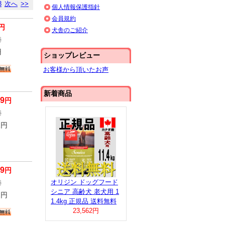
3
次へ
>>
個人情報保護指針
会員規約
円
犬舎のご紹介
円
円
ショップレビュー
お客様から頂いたお声
新着商品
79
円
円
1
円
79
円
オリジン ドッグフード
円
シニア 高齢犬 老犬用 1
2
円
1.4kg 正規品 送料無料
23,562円